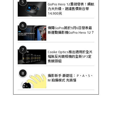
5
GoPro Hero 12重磅發表！續航
力大升級，建議售價新台幣
14,900元
6
傳聞GoPro將於9月6日發表最
新運動攝影機GoPro Hero 12？
7
Cooke Optics推出適用於全片
幅無反光鏡相機的全新SP3定
焦鏡頭組
8
攝影新手 基礎班： P、A、S、
M 拍攝模式 先搞懂