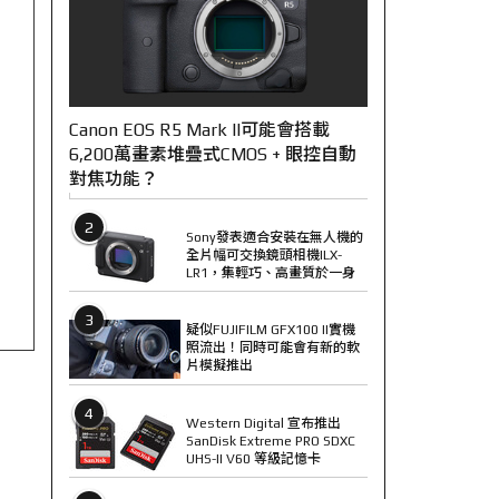
Canon EOS R5 Mark II可能會搭載
6,200萬畫素堆疊式CMOS + 眼控自動
對焦功能？
2
Sony發表適合安裝在無人機的
全片幅可交換鏡頭相機ILX-
LR1，集輕巧、高畫質於一身
3
疑似FUJIFILM GFX100 II實機
照流出！同時可能會有新的軟
片模擬推出
4
Western Digital 宣布推出
SanDisk Extreme PRO SDXC
UHS-II V60 等級記憶卡