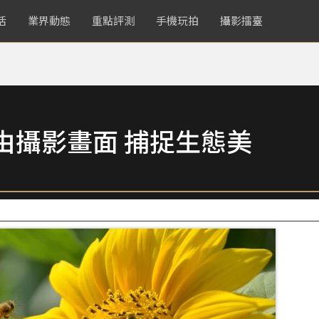
活
業界動態
重點評測
手機玩拍
攝影擂臺
由攝影畫面 捕捉生態美