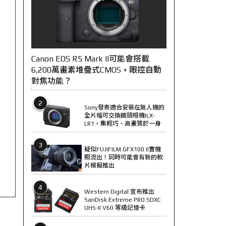
Canon EOS R5 Mark II可能會搭載
6,200萬畫素堆疊式CMOS + 眼控自動
對焦功能？
2
Sony發表適合安裝在無人機的
全片幅可交換鏡頭相機ILX-
LR1，集輕巧、高畫質於一身
3
疑似FUJIFILM GFX100 II實機
照流出！同時可能會有新的軟
片模擬推出
4
Western Digital 宣布推出
SanDisk Extreme PRO SDXC
UHS-II V60 等級記憶卡