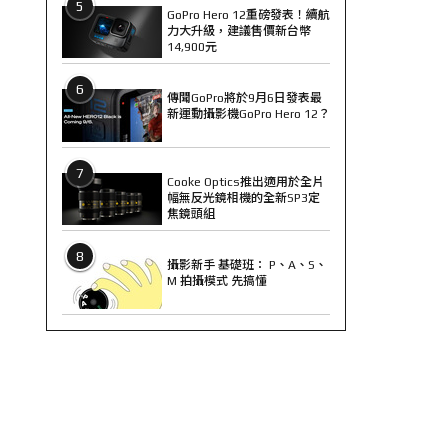
5
GoPro Hero 12重磅發表！續航
力大升級，建議售價新台幣
14,900元
6
傳聞GoPro將於9月6日發表最
新運動攝影機GoPro Hero 12？
7
Cooke Optics推出適用於全片
幅無反光鏡相機的全新SP3定
焦鏡頭組
8
攝影新手 基礎班： P、A、S、
M 拍攝模式 先搞懂