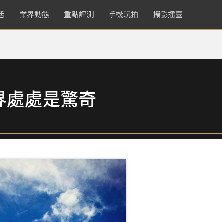
活
業界動態
重點評測
手機玩拍
攝影擂臺
界處處是驚奇