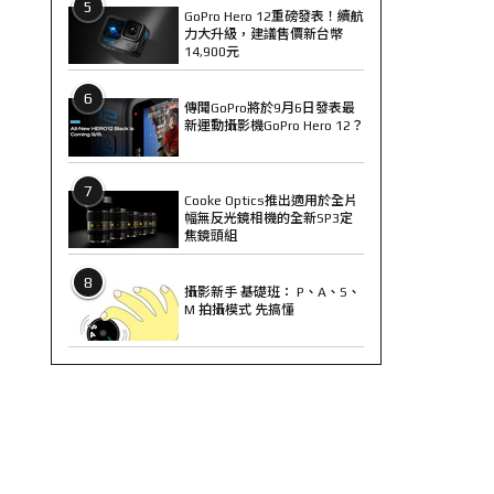
5
GoPro Hero 12重磅發表！續航
力大升級，建議售價新台幣
14,900元
6
傳聞GoPro將於9月6日發表最
新運動攝影機GoPro Hero 12？
7
Cooke Optics推出適用於全片
幅無反光鏡相機的全新SP3定
焦鏡頭組
8
攝影新手 基礎班： P、A、S、
M 拍攝模式 先搞懂