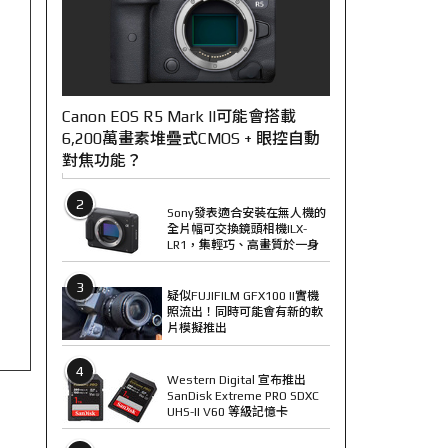
Canon EOS R5 Mark II可能會搭載
6,200萬畫素堆疊式CMOS + 眼控自動
對焦功能？
2
Sony發表適合安裝在無人機的
全片幅可交換鏡頭相機ILX-
LR1，集輕巧、高畫質於一身
3
疑似FUJIFILM GFX100 II實機
照流出！同時可能會有新的軟
片模擬推出
4
Western Digital 宣布推出
SanDisk Extreme PRO SDXC
UHS-II V60 等級記憶卡