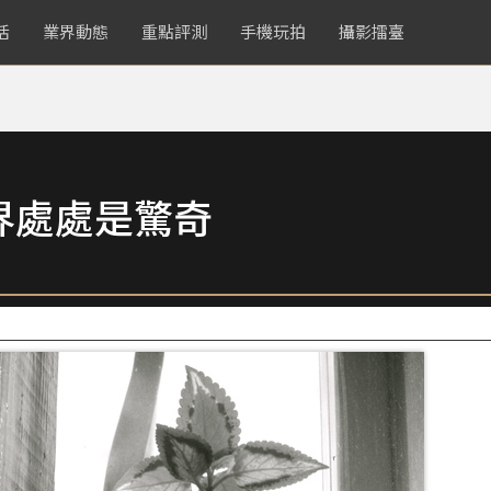
活
業界動態
重點評測
手機玩拍
攝影擂臺
界處處是驚奇