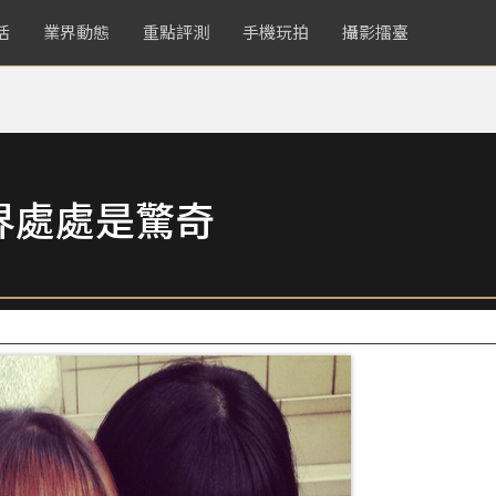
活
業界動態
重點評測
手機玩拍
攝影擂臺
界處處是驚奇