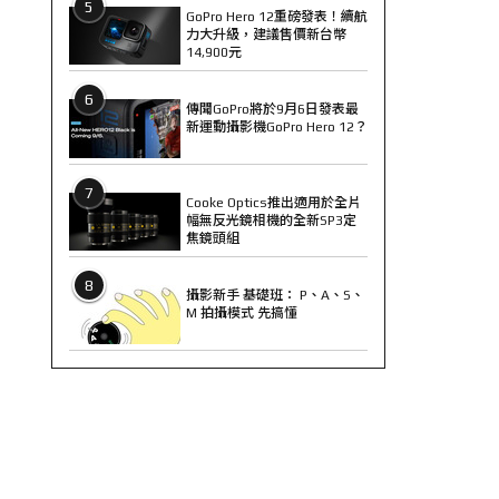
5
GoPro Hero 12重磅發表！續航
力大升級，建議售價新台幣
14,900元
6
傳聞GoPro將於9月6日發表最
新運動攝影機GoPro Hero 12？
7
Cooke Optics推出適用於全片
幅無反光鏡相機的全新SP3定
焦鏡頭組
8
攝影新手 基礎班： P、A、S、
M 拍攝模式 先搞懂