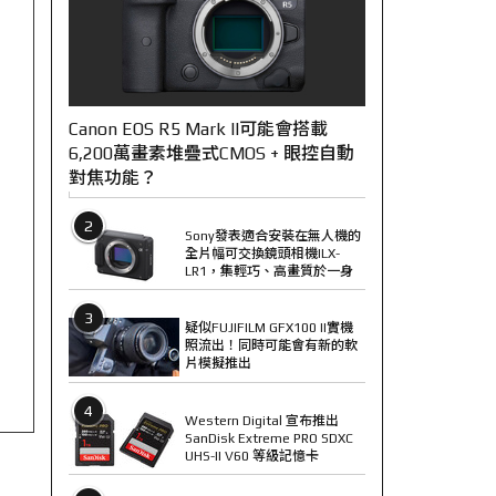
Canon EOS R5 Mark II可能會搭載
6,200萬畫素堆疊式CMOS + 眼控自動
對焦功能？
2
Sony發表適合安裝在無人機的
全片幅可交換鏡頭相機ILX-
LR1，集輕巧、高畫質於一身
3
疑似FUJIFILM GFX100 II實機
照流出！同時可能會有新的軟
片模擬推出
4
Western Digital 宣布推出
SanDisk Extreme PRO SDXC
UHS-II V60 等級記憶卡