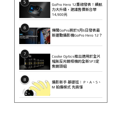
5
GoPro Hero 12重磅發表！續航
力大升級，建議售價新台幣
14,900元
6
傳聞GoPro將於9月6日發表最
新運動攝影機GoPro Hero 12？
7
Cooke Optics推出適用於全片
幅無反光鏡相機的全新SP3定
焦鏡頭組
8
攝影新手 基礎班： P、A、S、
M 拍攝模式 先搞懂