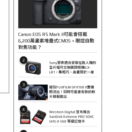
Canon EOS R5 Mark II可能會搭載
6,200萬畫素堆疊式CMOS + 眼控自動
對焦功能？
2
Sony發表適合安裝在無人機的
全片幅可交換鏡頭相機ILX-
LR1，集輕巧、高畫質於一身
3
疑似FUJIFILM GFX100 II實機
照流出！同時可能會有新的軟
片模擬推出
4
Western Digital 宣布推出
SanDisk Extreme PRO SDXC
UHS-II V60 等級記憶卡