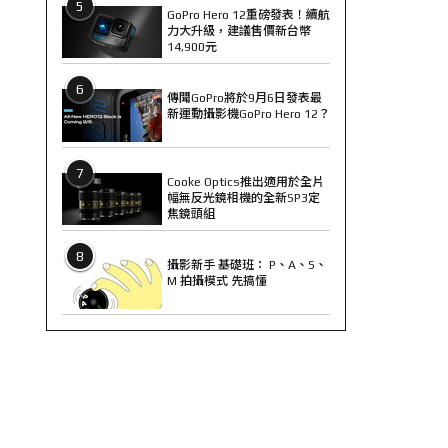
5
GoPro Hero 12重磅發表！續航
力大升級，建議售價新台幣
14,900元
6
傳聞GoPro將於9月6日發表最
新運動攝影機GoPro Hero 12？
7
Cooke Optics推出適用於全片
幅無反光鏡相機的全新SP3定
焦鏡頭組
8
攝影新手 基礎班： P、A、S、
M 拍攝模式 先搞懂