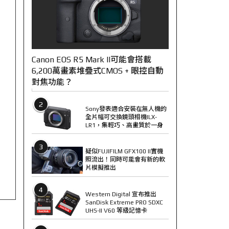
Canon EOS R5 Mark II可能會搭載
6,200萬畫素堆疊式CMOS + 眼控自動
對焦功能？
2
Sony發表適合安裝在無人機的
全片幅可交換鏡頭相機ILX-
LR1，集輕巧、高畫質於一身
3
疑似FUJIFILM GFX100 II實機
照流出！同時可能會有新的軟
片模擬推出
4
Western Digital 宣布推出
SanDisk Extreme PRO SDXC
UHS-II V60 等級記憶卡