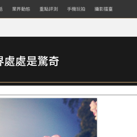
活
業界動態
重點評測
手機玩拍
攝影擂臺
界處處是驚奇