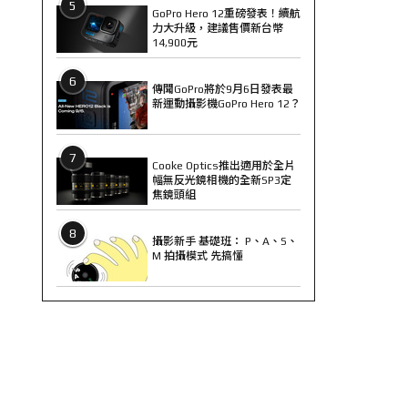
5
GoPro Hero 12重磅發表！續航
力大升級，建議售價新台幣
14,900元
6
傳聞GoPro將於9月6日發表最
新運動攝影機GoPro Hero 12？
7
Cooke Optics推出適用於全片
幅無反光鏡相機的全新SP3定
焦鏡頭組
8
攝影新手 基礎班： P、A、S、
M 拍攝模式 先搞懂