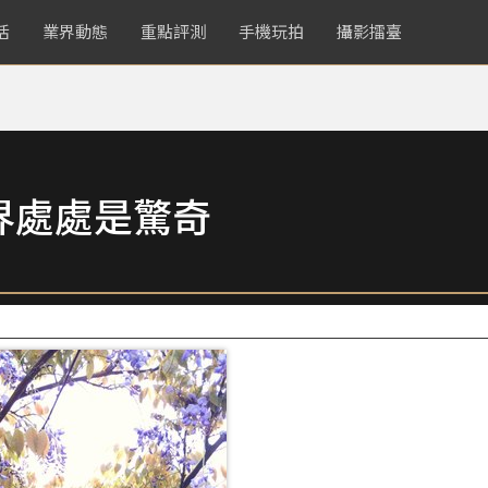
活
業界動態
重點評測
手機玩拍
攝影擂臺
界處處是驚奇