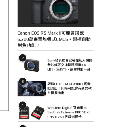
Canon EOS R5 Mark II可能會搭載
6,200萬畫素堆疊式CMOS + 眼控自動
對焦功能？
2
Sony發表適合安裝在無人機的
全片幅可交換鏡頭相機ILX-
LR1，集輕巧、高畫質於一身
3
疑似FUJIFILM GFX100 II實機
照流出！同時可能會有新的軟
片模擬推出
4
Western Digital 宣布推出
SanDisk Extreme PRO SDXC
UHS-II V60 等級記憶卡