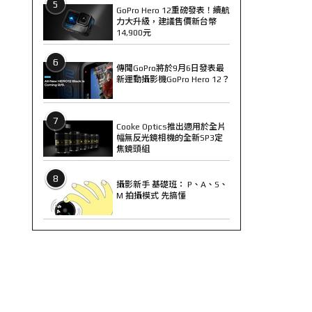
5
GoPro Hero 12重磅發表！續航
力大升級，建議售價新台幣
14,900元
6
傳聞GoPro將於9月6日發表最
新運動攝影機GoPro Hero 12？
7
Cooke Optics推出適用於全片
幅無反光鏡相機的全新SP3定
焦鏡頭組
8
攝影新手 基礎班： P、A、S、
M 拍攝模式 先搞懂