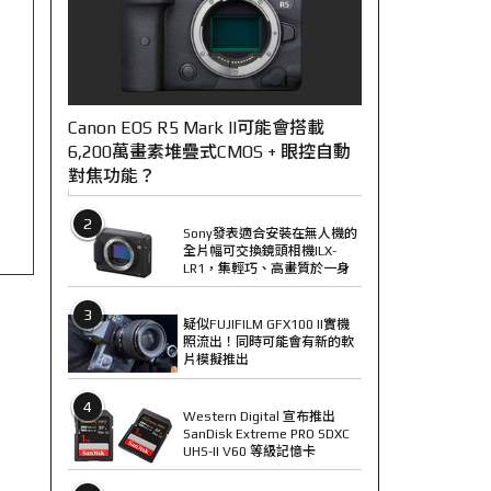
Canon EOS R5 Mark II可能會搭載
6,200萬畫素堆疊式CMOS + 眼控自動
對焦功能？
2
Sony發表適合安裝在無人機的
全片幅可交換鏡頭相機ILX-
LR1，集輕巧、高畫質於一身
3
疑似FUJIFILM GFX100 II實機
照流出！同時可能會有新的軟
片模擬推出
4
Western Digital 宣布推出
SanDisk Extreme PRO SDXC
UHS-II V60 等級記憶卡