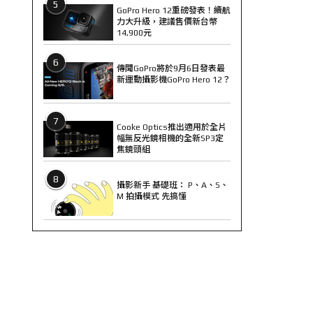
5
GoPro Hero 12重磅發表！續航
力大升級，建議售價新台幣
14,900元
6
傳聞GoPro將於9月6日發表最
新運動攝影機GoPro Hero 12？
7
Cooke Optics推出適用於全片
幅無反光鏡相機的全新SP3定
焦鏡頭組
8
攝影新手 基礎班： P、A、S、
M 拍攝模式 先搞懂