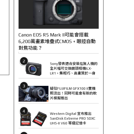
Canon EOS R5 Mark II可能會搭載
6,200萬畫素堆疊式CMOS + 眼控自動
對焦功能？
2
Sony發表適合安裝在無人機的
全片幅可交換鏡頭相機ILX-
LR1，集輕巧、高畫質於一身
3
疑似FUJIFILM GFX100 II實機
照流出！同時可能會有新的軟
片模擬推出
4
Western Digital 宣布推出
SanDisk Extreme PRO SDXC
UHS-II V60 等級記憶卡