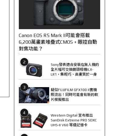
Canon EOS R5 Mark II可能會搭載
6,200萬畫素堆疊式CMOS + 眼控自動
對焦功能？
2
Sony發表適合安裝在無人機的
全片幅可交換鏡頭相機ILX-
LR1，集輕巧、高畫質於一身
3
疑似FUJIFILM GFX100 II實機
照流出！同時可能會有新的軟
片模擬推出
4
Western Digital 宣布推出
SanDisk Extreme PRO SDXC
UHS-II V60 等級記憶卡