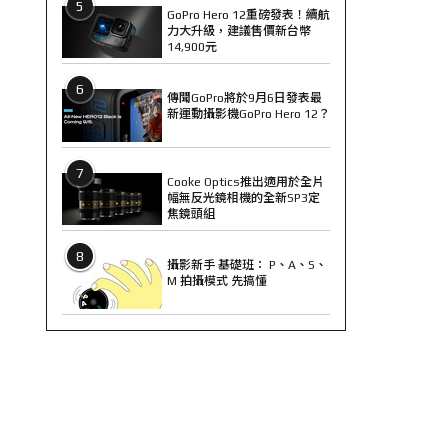
5
GoPro Hero 12重磅發表！續航
力大升級，建議售價新台幣
14,900元
6
傳聞GoPro將於9月6日發表最
新運動攝影機GoPro Hero 12？
7
Cooke Optics推出適用於全片
幅無反光鏡相機的全新SP3定
焦鏡頭組
8
攝影新手 基礎班： P、A、S、
M 拍攝模式 先搞懂