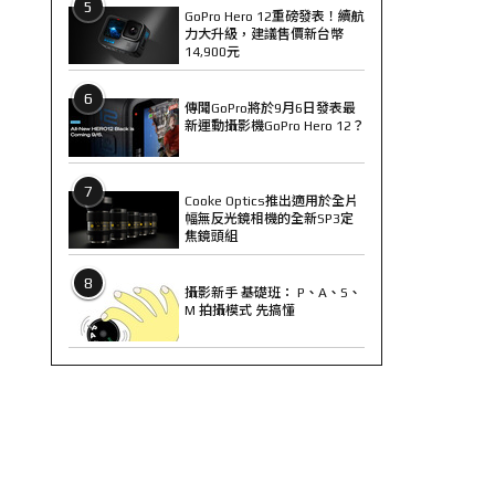
5
GoPro Hero 12重磅發表！續航
力大升級，建議售價新台幣
14,900元
6
傳聞GoPro將於9月6日發表最
新運動攝影機GoPro Hero 12？
7
Cooke Optics推出適用於全片
幅無反光鏡相機的全新SP3定
焦鏡頭組
8
攝影新手 基礎班： P、A、S、
M 拍攝模式 先搞懂