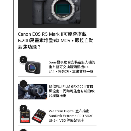
Canon EOS R5 Mark II可能會搭載
6,200萬畫素堆疊式CMOS + 眼控自動
對焦功能？
2
Sony發表適合安裝在無人機的
全片幅可交換鏡頭相機ILX-
LR1，集輕巧、高畫質於一身
3
疑似FUJIFILM GFX100 II實機
照流出！同時可能會有新的軟
片模擬推出
4
Western Digital 宣布推出
SanDisk Extreme PRO SDXC
UHS-II V60 等級記憶卡