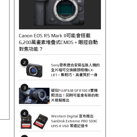
Canon EOS R5 Mark II可能會搭載
6,200萬畫素堆疊式CMOS + 眼控自動
對焦功能？
2
Sony發表適合安裝在無人機的
全片幅可交換鏡頭相機ILX-
LR1，集輕巧、高畫質於一身
3
疑似FUJIFILM GFX100 II實機
照流出！同時可能會有新的軟
片模擬推出
4
Western Digital 宣布推出
SanDisk Extreme PRO SDXC
UHS-II V60 等級記憶卡