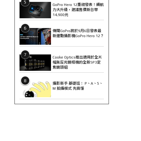
5
GoPro Hero 12重磅發表！續航
力大升級，建議售價新台幣
14,900元
6
傳聞GoPro將於9月6日發表最
新運動攝影機GoPro Hero 12？
7
Cooke Optics推出適用於全片
幅無反光鏡相機的全新SP3定
焦鏡頭組
8
攝影新手 基礎班： P、A、S、
M 拍攝模式 先搞懂