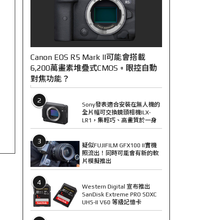
Canon EOS R5 Mark II可能會搭載
6,200萬畫素堆疊式CMOS + 眼控自動
對焦功能？
2
Sony發表適合安裝在無人機的
全片幅可交換鏡頭相機ILX-
LR1，集輕巧、高畫質於一身
3
疑似FUJIFILM GFX100 II實機
照流出！同時可能會有新的軟
片模擬推出
4
Western Digital 宣布推出
SanDisk Extreme PRO SDXC
UHS-II V60 等級記憶卡