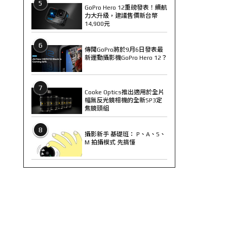
5
GoPro Hero 12重磅發表！續航
力大升級，建議售價新台幣
14,900元
6
傳聞GoPro將於9月6日發表最
新運動攝影機GoPro Hero 12？
7
Cooke Optics推出適用於全片
幅無反光鏡相機的全新SP3定
焦鏡頭組
8
攝影新手 基礎班： P、A、S、
M 拍攝模式 先搞懂