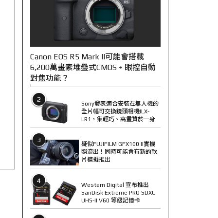
Canon EOS R5 Mark II可能會搭載
6,200萬畫素堆疊式CMOS + 眼控自動
對焦功能？
2
Sony發表適合安裝在無人機的
全片幅可交換鏡頭相機ILX-
LR1，集輕巧、高畫質於一身
3
疑似FUJIFILM GFX100 II實機
照流出！同時可能會有新的軟
片模擬推出
4
Western Digital 宣布推出
SanDisk Extreme PRO SDXC
UHS-II V60 等級記憶卡