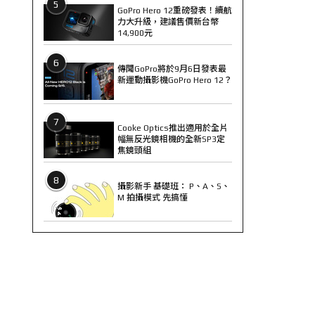
5
GoPro Hero 12重磅發表！續航
力大升級，建議售價新台幣
14,900元
6
傳聞GoPro將於9月6日發表最
新運動攝影機GoPro Hero 12？
7
Cooke Optics推出適用於全片
幅無反光鏡相機的全新SP3定
焦鏡頭組
8
攝影新手 基礎班： P、A、S、
M 拍攝模式 先搞懂