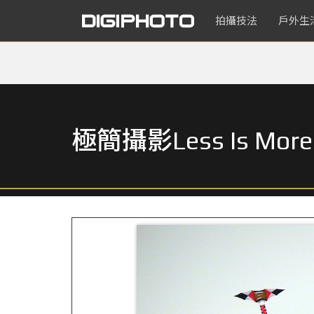
拍攝技法
戶外生
極簡攝影Less Is 