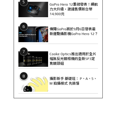
5
GoPro Hero 12重磅發表！續航
力大升級，建議售價新台幣
14,900元
6
傳聞GoPro將於9月6日發表最
新運動攝影機GoPro Hero 12？
7
Cooke Optics推出適用於全片
幅無反光鏡相機的全新SP3定
焦鏡頭組
8
攝影新手 基礎班： P、A、S、
M 拍攝模式 先搞懂