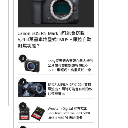
Canon EOS R5 Mark II可能會搭載
6,200萬畫素堆疊式CMOS + 眼控自動
對焦功能？
2
Sony發表適合安裝在無人機的
全片幅可交換鏡頭相機ILX-
LR1，集輕巧、高畫質於一身
3
疑似FUJIFILM GFX100 II實機
照流出！同時可能會有新的軟
片模擬推出
4
Western Digital 宣布推出
SanDisk Extreme PRO SDXC
UHS-II V60 等級記憶卡