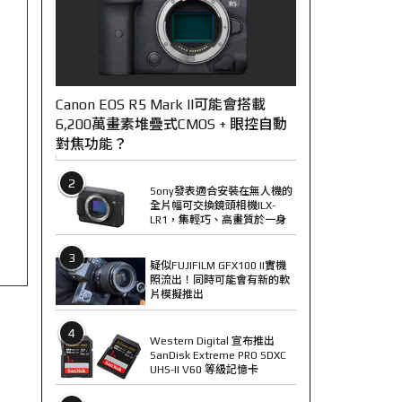
Canon EOS R5 Mark II可能會搭載
6,200萬畫素堆疊式CMOS + 眼控自動
對焦功能？
2
Sony發表適合安裝在無人機的
全片幅可交換鏡頭相機ILX-
LR1，集輕巧、高畫質於一身
3
疑似FUJIFILM GFX100 II實機
照流出！同時可能會有新的軟
片模擬推出
4
Western Digital 宣布推出
SanDisk Extreme PRO SDXC
UHS-II V60 等級記憶卡