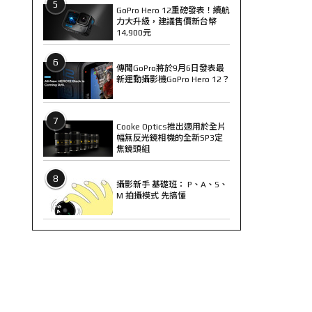
5
GoPro Hero 12重磅發表！續航
力大升級，建議售價新台幣
14,900元
6
傳聞GoPro將於9月6日發表最
新運動攝影機GoPro Hero 12？
7
Cooke Optics推出適用於全片
幅無反光鏡相機的全新SP3定
焦鏡頭組
8
攝影新手 基礎班： P、A、S、
M 拍攝模式 先搞懂