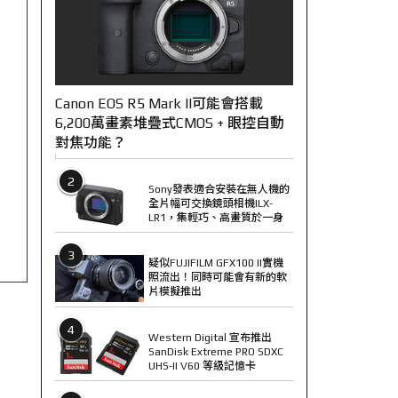
Canon EOS R5 Mark II可能會搭載
6,200萬畫素堆疊式CMOS + 眼控自動
對焦功能？
2
Sony發表適合安裝在無人機的
全片幅可交換鏡頭相機ILX-
LR1，集輕巧、高畫質於一身
3
疑似FUJIFILM GFX100 II實機
照流出！同時可能會有新的軟
片模擬推出
4
Western Digital 宣布推出
SanDisk Extreme PRO SDXC
UHS-II V60 等級記憶卡