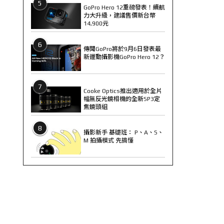
5
GoPro Hero 12重磅發表！續航
力大升級，建議售價新台幣
14,900元
6
傳聞GoPro將於9月6日發表最
新運動攝影機GoPro Hero 12？
7
Cooke Optics推出適用於全片
幅無反光鏡相機的全新SP3定
焦鏡頭組
8
攝影新手 基礎班： P、A、S、
M 拍攝模式 先搞懂