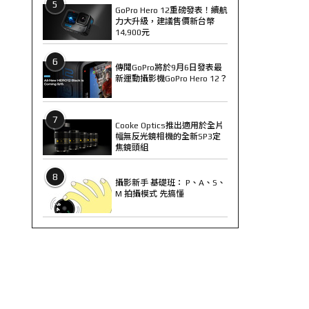
5
GoPro Hero 12重磅發表！續航
力大升級，建議售價新台幣
14,900元
6
傳聞GoPro將於9月6日發表最
新運動攝影機GoPro Hero 12？
7
Cooke Optics推出適用於全片
幅無反光鏡相機的全新SP3定
焦鏡頭組
8
攝影新手 基礎班： P、A、S、
M 拍攝模式 先搞懂