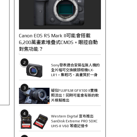
Canon EOS R5 Mark II可能會搭載
6,200萬畫素堆疊式CMOS + 眼控自動
對焦功能？
2
Sony發表適合安裝在無人機的
全片幅可交換鏡頭相機ILX-
LR1，集輕巧、高畫質於一身
3
疑似FUJIFILM GFX100 II實機
照流出！同時可能會有新的軟
片模擬推出
4
Western Digital 宣布推出
SanDisk Extreme PRO SDXC
UHS-II V60 等級記憶卡