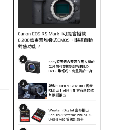
Canon EOS R5 Mark II可能會搭載
6,200萬畫素堆疊式CMOS + 眼控自動
對焦功能？
2
Sony發表適合安裝在無人機的
全片幅可交換鏡頭相機ILX-
LR1，集輕巧、高畫質於一身
3
疑似FUJIFILM GFX100 II實機
照流出！同時可能會有新的軟
片模擬推出
4
Western Digital 宣布推出
SanDisk Extreme PRO SDXC
UHS-II V60 等級記憶卡