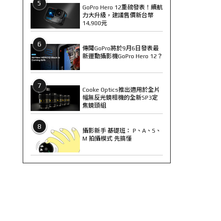
5
GoPro Hero 12重磅發表！續航
力大升級，建議售價新台幣
14,900元
6
傳聞GoPro將於9月6日發表最
新運動攝影機GoPro Hero 12？
7
Cooke Optics推出適用於全片
幅無反光鏡相機的全新SP3定
焦鏡頭組
8
攝影新手 基礎班： P、A、S、
M 拍攝模式 先搞懂