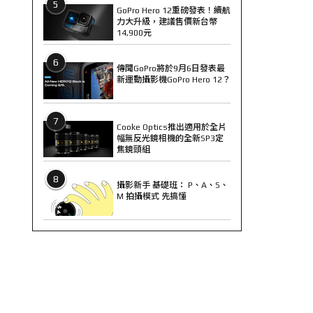
5
GoPro Hero 12重磅發表！續航
力大升級，建議售價新台幣
14,900元
6
傳聞GoPro將於9月6日發表最
新運動攝影機GoPro Hero 12？
7
Cooke Optics推出適用於全片
幅無反光鏡相機的全新SP3定
焦鏡頭組
8
攝影新手 基礎班： P、A、S、
M 拍攝模式 先搞懂