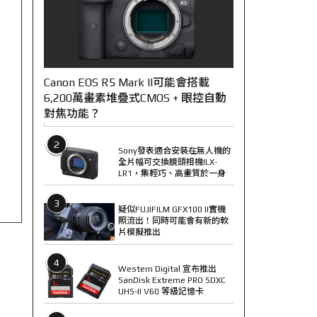
Canon EOS R5 Mark II可能會搭載
6,200萬畫素堆疊式CMOS + 眼控自動
對焦功能？
2
Sony發表適合安裝在無人機的
全片幅可交換鏡頭相機ILX-
LR1，集輕巧、高畫質於一身
3
疑似FUJIFILM GFX100 II實機
照流出！同時可能會有新的軟
片模擬推出
4
Western Digital 宣布推出
SanDisk Extreme PRO SDXC
UHS-II V60 等級記憶卡