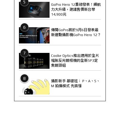
5
GoPro Hero 12重磅發表！續航
力大升級，建議售價新台幣
14,900元
6
傳聞GoPro將於9月6日發表最
新運動攝影機GoPro Hero 12？
7
Cooke Optics推出適用於全片
幅無反光鏡相機的全新SP3定
焦鏡頭組
8
攝影新手 基礎班： P、A、S、
M 拍攝模式 先搞懂