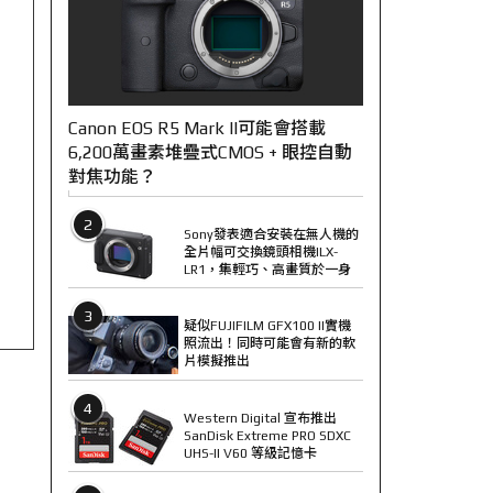
Canon EOS R5 Mark II可能會搭載
6,200萬畫素堆疊式CMOS + 眼控自動
對焦功能？
2
Sony發表適合安裝在無人機的
全片幅可交換鏡頭相機ILX-
LR1，集輕巧、高畫質於一身
3
疑似FUJIFILM GFX100 II實機
照流出！同時可能會有新的軟
片模擬推出
4
Western Digital 宣布推出
SanDisk Extreme PRO SDXC
UHS-II V60 等級記憶卡