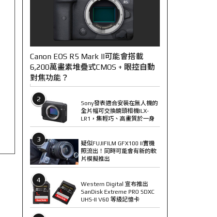
Canon EOS R5 Mark II可能會搭載
6,200萬畫素堆疊式CMOS + 眼控自動
對焦功能？
2
Sony發表適合安裝在無人機的
全片幅可交換鏡頭相機ILX-
LR1，集輕巧、高畫質於一身
3
疑似FUJIFILM GFX100 II實機
照流出！同時可能會有新的軟
片模擬推出
4
Western Digital 宣布推出
SanDisk Extreme PRO SDXC
UHS-II V60 等級記憶卡