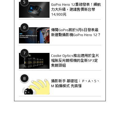
5
GoPro Hero 12重磅發表！續航
力大升級，建議售價新台幣
14,900元
6
傳聞GoPro將於9月6日發表最
新運動攝影機GoPro Hero 12？
7
Cooke Optics推出適用於全片
幅無反光鏡相機的全新SP3定
焦鏡頭組
8
攝影新手 基礎班： P、A、S、
M 拍攝模式 先搞懂