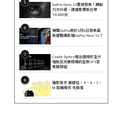
5
GoPro Hero 12重磅發表！續航
力大升級，建議售價新台幣
14,900元
6
傳聞GoPro將於9月6日發表最
新運動攝影機GoPro Hero 12？
7
Cooke Optics推出適用於全片
幅無反光鏡相機的全新SP3定
焦鏡頭組
8
攝影新手 基礎班： P、A、S、
M 拍攝模式 先搞懂