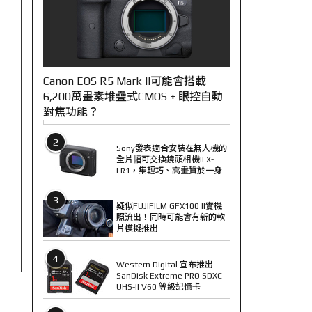
Canon EOS R5 Mark II可能會搭載
6,200萬畫素堆疊式CMOS + 眼控自動
對焦功能？
2
Sony發表適合安裝在無人機的
全片幅可交換鏡頭相機ILX-
LR1，集輕巧、高畫質於一身
3
疑似FUJIFILM GFX100 II實機
照流出！同時可能會有新的軟
片模擬推出
4
Western Digital 宣布推出
SanDisk Extreme PRO SDXC
UHS-II V60 等級記憶卡