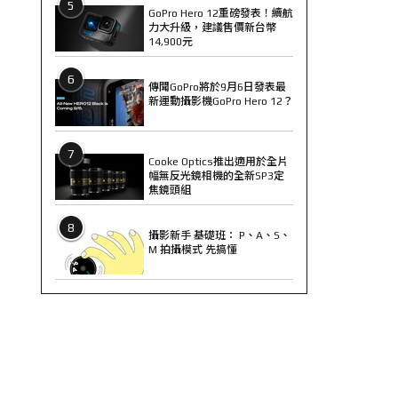
5
GoPro Hero 12重磅發表！續航
力大升級，建議售價新台幣
14,900元
6
傳聞GoPro將於9月6日發表最
新運動攝影機GoPro Hero 12？
7
Cooke Optics推出適用於全片
幅無反光鏡相機的全新SP3定
焦鏡頭組
8
攝影新手 基礎班： P、A、S、
M 拍攝模式 先搞懂