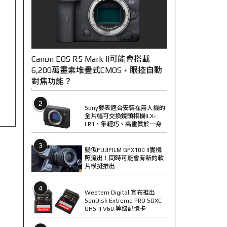
Canon EOS R5 Mark II可能會搭載
6,200萬畫素堆疊式CMOS + 眼控自動
對焦功能？
2
Sony發表適合安裝在無人機的
全片幅可交換鏡頭相機ILX-
LR1，集輕巧、高畫質於一身
3
疑似FUJIFILM GFX100 II實機
照流出！同時可能會有新的軟
片模擬推出
4
Western Digital 宣布推出
SanDisk Extreme PRO SDXC
UHS-II V60 等級記憶卡