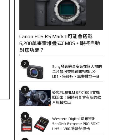
Canon EOS R5 Mark II可能會搭載
6,200萬畫素堆疊式CMOS + 眼控自動
對焦功能？
2
Sony發表適合安裝在無人機的
全片幅可交換鏡頭相機ILX-
LR1，集輕巧、高畫質於一身
3
疑似FUJIFILM GFX100 II實機
照流出！同時可能會有新的軟
片模擬推出
4
Western Digital 宣布推出
SanDisk Extreme PRO SDXC
UHS-II V60 等級記憶卡