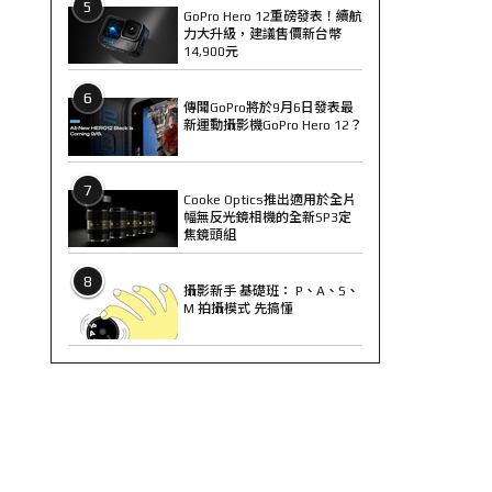
5
GoPro Hero 12重磅發表！續航
力大升級，建議售價新台幣
14,900元
6
傳聞GoPro將於9月6日發表最
新運動攝影機GoPro Hero 12？
7
Cooke Optics推出適用於全片
幅無反光鏡相機的全新SP3定
焦鏡頭組
8
攝影新手 基礎班： P、A、S、
M 拍攝模式 先搞懂