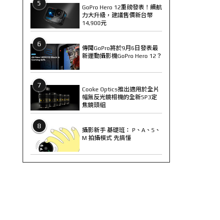
5
GoPro Hero 12重磅發表！續航
力大升級，建議售價新台幣
14,900元
6
傳聞GoPro將於9月6日發表最
新運動攝影機GoPro Hero 12？
7
Cooke Optics推出適用於全片
幅無反光鏡相機的全新SP3定
焦鏡頭組
8
攝影新手 基礎班： P、A、S、
M 拍攝模式 先搞懂