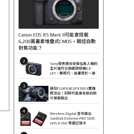
Canon EOS R5 Mark II可能會搭載
6,200萬畫素堆疊式CMOS + 眼控自動
對焦功能？
2
Sony發表適合安裝在無人機的
全片幅可交換鏡頭相機ILX-
LR1，集輕巧、高畫質於一身
3
疑似FUJIFILM GFX100 II實機
照流出！同時可能會有新的軟
片模擬推出
4
Western Digital 宣布推出
SanDisk Extreme PRO SDXC
UHS-II V60 等級記憶卡