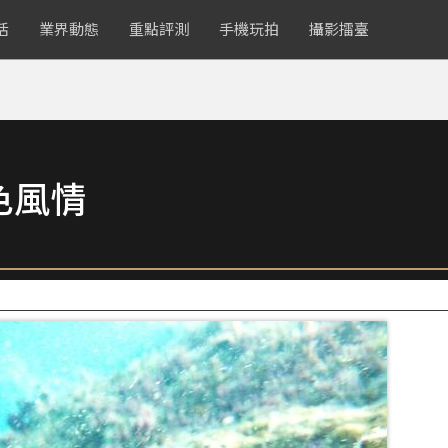
活
業界動態
重點評測
手機玩拍
攝影擂臺
色風情