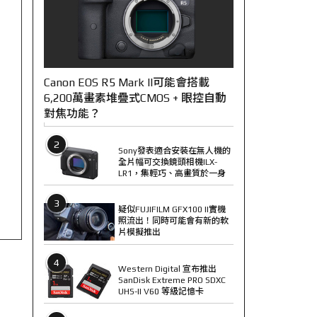
Canon EOS R5 Mark II可能會搭載
6,200萬畫素堆疊式CMOS + 眼控自動
對焦功能？
2
Sony發表適合安裝在無人機的
全片幅可交換鏡頭相機ILX-
LR1，集輕巧、高畫質於一身
3
疑似FUJIFILM GFX100 II實機
照流出！同時可能會有新的軟
片模擬推出
4
Western Digital 宣布推出
SanDisk Extreme PRO SDXC
UHS-II V60 等級記憶卡