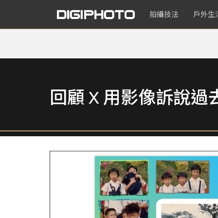
拍攝技法
戶外生
回顧 X 用影像訴說過