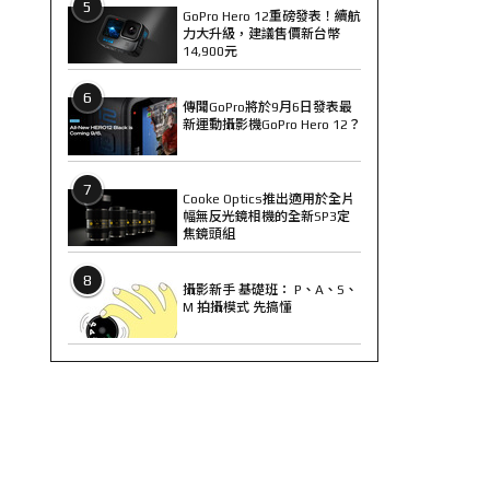
5
GoPro Hero 12重磅發表！續航
力大升級，建議售價新台幣
14,900元
6
傳聞GoPro將於9月6日發表最
新運動攝影機GoPro Hero 12？
7
Cooke Optics推出適用於全片
幅無反光鏡相機的全新SP3定
焦鏡頭組
8
攝影新手 基礎班： P、A、S、
M 拍攝模式 先搞懂