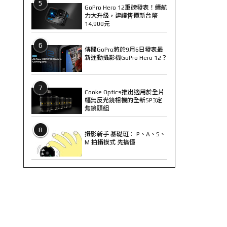
5
GoPro Hero 12重磅發表！續航
力大升級，建議售價新台幣
14,900元
6
傳聞GoPro將於9月6日發表最
新運動攝影機GoPro Hero 12？
7
Cooke Optics推出適用於全片
幅無反光鏡相機的全新SP3定
焦鏡頭組
8
攝影新手 基礎班： P、A、S、
M 拍攝模式 先搞懂