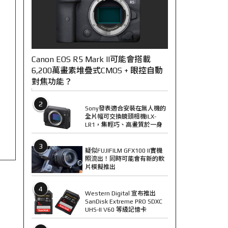
Canon EOS R5 Mark II可能會搭載
6,200萬畫素堆疊式CMOS + 眼控自動
對焦功能？
2
Sony發表適合安裝在無人機的
全片幅可交換鏡頭相機ILX-
LR1，集輕巧、高畫質於一身
3
疑似FUJIFILM GFX100 II實機
照流出！同時可能會有新的軟
片模擬推出
4
Western Digital 宣布推出
SanDisk Extreme PRO SDXC
UHS-II V60 等級記憶卡