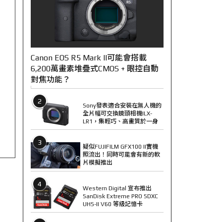
Canon EOS R5 Mark II可能會搭載
6,200萬畫素堆疊式CMOS + 眼控自動
對焦功能？
2
Sony發表適合安裝在無人機的
全片幅可交換鏡頭相機ILX-
LR1，集輕巧、高畫質於一身
3
疑似FUJIFILM GFX100 II實機
照流出！同時可能會有新的軟
片模擬推出
4
Western Digital 宣布推出
SanDisk Extreme PRO SDXC
UHS-II V60 等級記憶卡