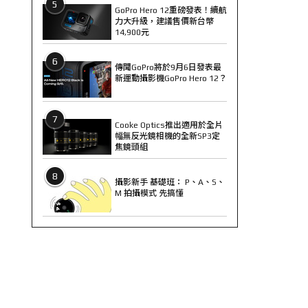
5
GoPro Hero 12重磅發表！續航
力大升級，建議售價新台幣
14,900元
6
傳聞GoPro將於9月6日發表最
新運動攝影機GoPro Hero 12？
7
Cooke Optics推出適用於全片
幅無反光鏡相機的全新SP3定
焦鏡頭組
8
攝影新手 基礎班： P、A、S、
M 拍攝模式 先搞懂