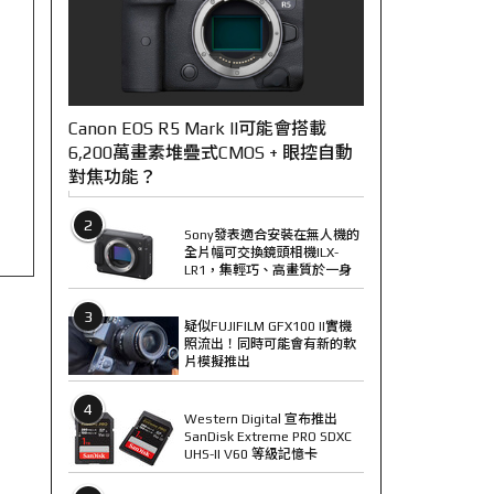
Canon EOS R5 Mark II可能會搭載
6,200萬畫素堆疊式CMOS + 眼控自動
對焦功能？
2
Sony發表適合安裝在無人機的
全片幅可交換鏡頭相機ILX-
LR1，集輕巧、高畫質於一身
3
疑似FUJIFILM GFX100 II實機
照流出！同時可能會有新的軟
片模擬推出
4
Western Digital 宣布推出
SanDisk Extreme PRO SDXC
UHS-II V60 等級記憶卡