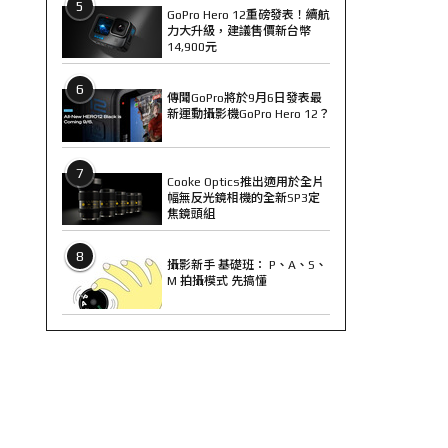
5
GoPro Hero 12重磅發表！續航
力大升級，建議售價新台幣
14,900元
6
傳聞GoPro將於9月6日發表最
新運動攝影機GoPro Hero 12？
7
Cooke Optics推出適用於全片
幅無反光鏡相機的全新SP3定
焦鏡頭組
8
攝影新手 基礎班： P、A、S、
M 拍攝模式 先搞懂