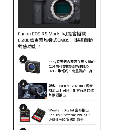
Canon EOS R5 Mark II可能會搭載
6,200萬畫素堆疊式CMOS + 眼控自動
對焦功能？
2
Sony發表適合安裝在無人機的
全片幅可交換鏡頭相機ILX-
LR1，集輕巧、高畫質於一身
3
疑似FUJIFILM GFX100 II實機
照流出！同時可能會有新的軟
片模擬推出
4
Western Digital 宣布推出
SanDisk Extreme PRO SDXC
UHS-II V60 等級記憶卡