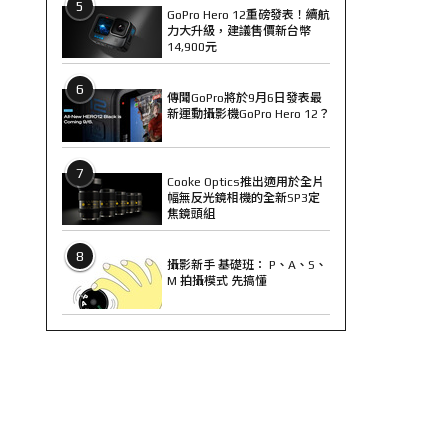
5
GoPro Hero 12重磅發表！續航
力大升級，建議售價新台幣
14,900元
6
傳聞GoPro將於9月6日發表最
新運動攝影機GoPro Hero 12？
7
Cooke Optics推出適用於全片
幅無反光鏡相機的全新SP3定
焦鏡頭組
8
攝影新手 基礎班： P、A、S、
M 拍攝模式 先搞懂