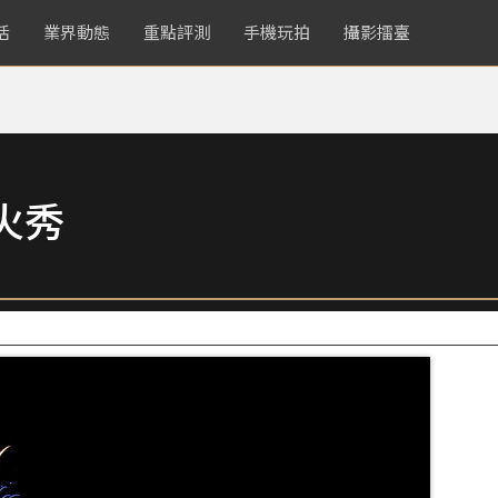
活
業界動態
重點評測
手機玩拍
攝影擂臺
火秀