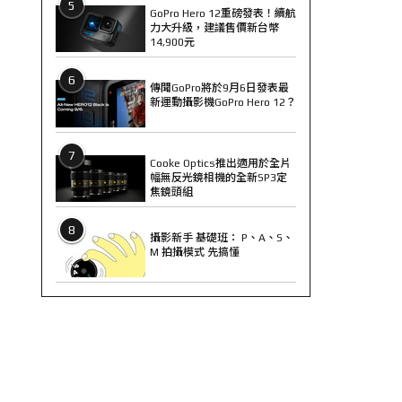
5
GoPro Hero 12重磅發表！續航
力大升級，建議售價新台幣
14,900元
6
傳聞GoPro將於9月6日發表最
新運動攝影機GoPro Hero 12？
7
Cooke Optics推出適用於全片
幅無反光鏡相機的全新SP3定
焦鏡頭組
8
攝影新手 基礎班： P、A、S、
M 拍攝模式 先搞懂