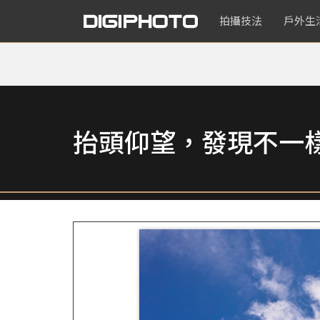
拍攝技法
戶外生
抬頭仰望，發現不一