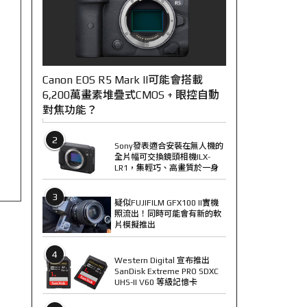
Canon EOS R5 Mark II可能會搭載
6,200萬畫素堆疊式CMOS + 眼控自動
對焦功能？
2
Sony發表適合安裝在無人機的
全片幅可交換鏡頭相機ILX-
LR1，集輕巧、高畫質於一身
3
疑似FUJIFILM GFX100 II實機
照流出！同時可能會有新的軟
片模擬推出
4
Western Digital 宣布推出
SanDisk Extreme PRO SDXC
UHS-II V60 等級記憶卡