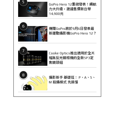
5
GoPro Hero 12重磅發表！續航
力大升級，建議售價新台幣
14,900元
6
傳聞GoPro將於9月6日發表最
新運動攝影機GoPro Hero 12？
7
Cooke Optics推出適用於全片
幅無反光鏡相機的全新SP3定
焦鏡頭組
8
攝影新手 基礎班： P、A、S、
M 拍攝模式 先搞懂