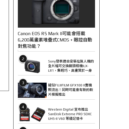
Canon EOS R5 Mark II可能會搭載
6,200萬畫素堆疊式CMOS + 眼控自動
對焦功能？
2
Sony發表適合安裝在無人機的
全片幅可交換鏡頭相機ILX-
LR1，集輕巧、高畫質於一身
3
疑似FUJIFILM GFX100 II實機
照流出！同時可能會有新的軟
片模擬推出
4
Western Digital 宣布推出
SanDisk Extreme PRO SDXC
UHS-II V60 等級記憶卡