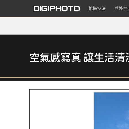
拍攝技法
戶外生
空氣感寫真 讓生活清