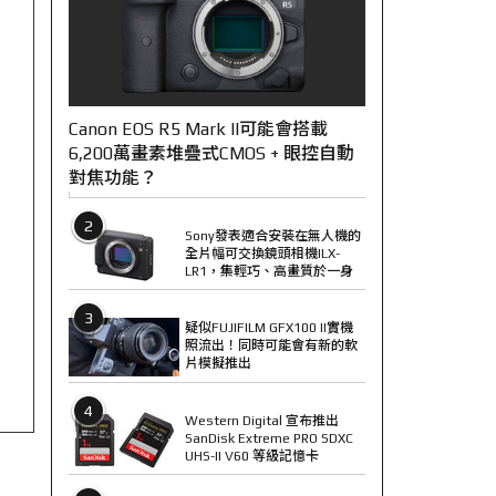
Canon EOS R5 Mark II可能會搭載
6,200萬畫素堆疊式CMOS + 眼控自動
對焦功能？
2
Sony發表適合安裝在無人機的
全片幅可交換鏡頭相機ILX-
LR1，集輕巧、高畫質於一身
3
疑似FUJIFILM GFX100 II實機
照流出！同時可能會有新的軟
片模擬推出
4
Western Digital 宣布推出
SanDisk Extreme PRO SDXC
UHS-II V60 等級記憶卡