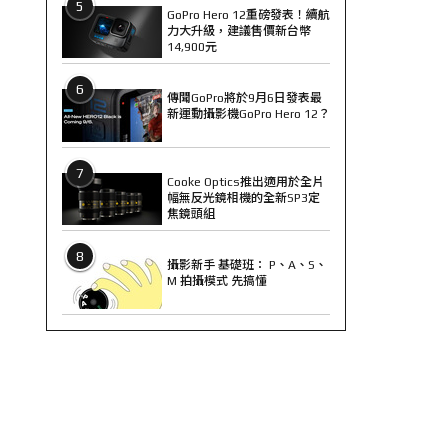
5
GoPro Hero 12重磅發表！續航
力大升級，建議售價新台幣
14,900元
6
傳聞GoPro將於9月6日發表最
新運動攝影機GoPro Hero 12？
7
Cooke Optics推出適用於全片
幅無反光鏡相機的全新SP3定
焦鏡頭組
8
攝影新手 基礎班： P、A、S、
M 拍攝模式 先搞懂