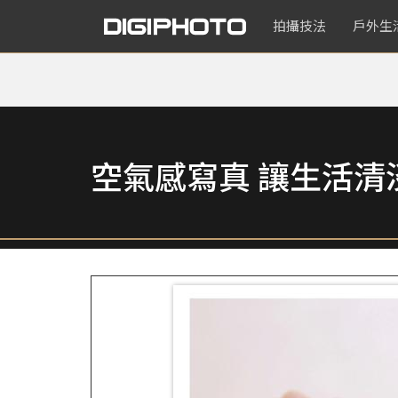
拍攝技法
戶外生
空氣感寫真 讓生活清