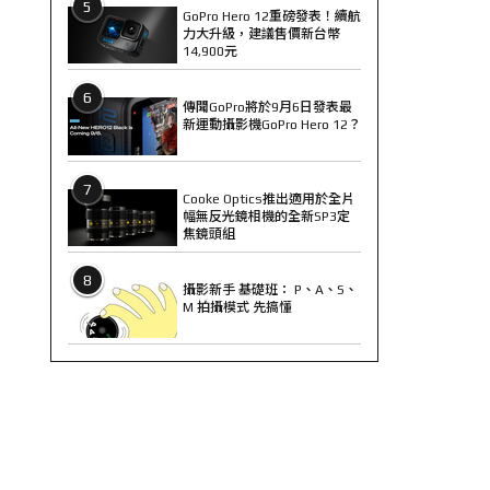
5
GoPro Hero 12重磅發表！續航
力大升級，建議售價新台幣
14,900元
6
傳聞GoPro將於9月6日發表最
新運動攝影機GoPro Hero 12？
7
Cooke Optics推出適用於全片
幅無反光鏡相機的全新SP3定
焦鏡頭組
8
攝影新手 基礎班： P、A、S、
M 拍攝模式 先搞懂