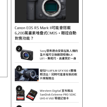
Canon EOS R5 Mark II可能會搭載
6,200萬畫素堆疊式CMOS + 眼控自動
對焦功能？
2
Sony發表適合安裝在無人機的
全片幅可交換鏡頭相機ILX-
LR1，集輕巧、高畫質於一身
3
疑似FUJIFILM GFX100 II實機
照流出！同時可能會有新的軟
片模擬推出
4
Western Digital 宣布推出
SanDisk Extreme PRO SDXC
UHS-II V60 等級記憶卡