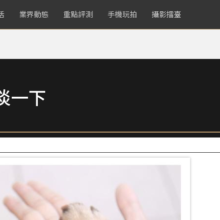
活
業界動態
重點評測
手機玩拍
攝影擂臺
淡一下