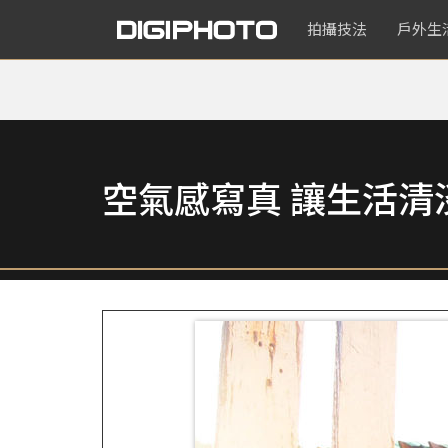
拍攝技法
戶外生
空氣感寫真 讓生活清