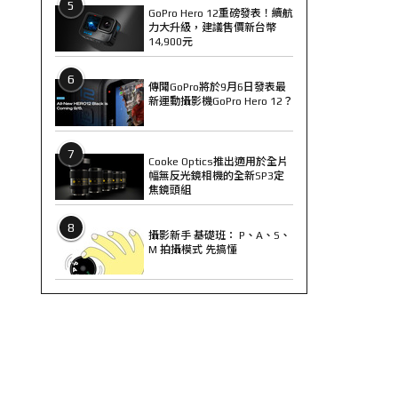
5
GoPro Hero 12重磅發表！續航
力大升級，建議售價新台幣
14,900元
6
傳聞GoPro將於9月6日發表最
新運動攝影機GoPro Hero 12？
7
Cooke Optics推出適用於全片
幅無反光鏡相機的全新SP3定
焦鏡頭組
8
攝影新手 基礎班： P、A、S、
M 拍攝模式 先搞懂