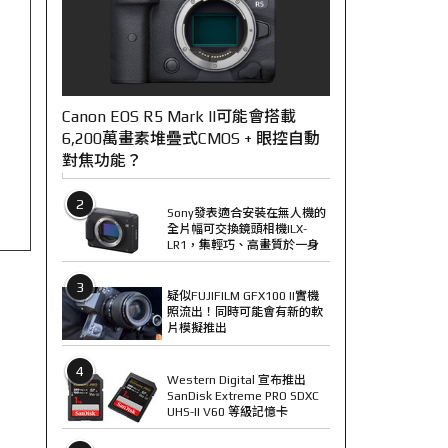
Canon EOS R5 Mark II可能會搭載
6,200萬畫素堆疊式CMOS + 眼控自動
對焦功能？
2
Sony發表適合安裝在無人機的
全片幅可交換鏡頭相機ILX-
LR1，集輕巧、高畫質於一身
3
疑似FUJIFILM GFX100 II實機
照流出！同時可能會有新的軟
片模擬推出
4
Western Digital 宣布推出
SanDisk Extreme PRO SDXC
UHS-II V60 等級記憶卡