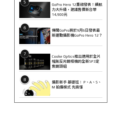
5
GoPro Hero 12重磅發表！續航
力大升級，建議售價新台幣
14,900元
6
傳聞GoPro將於9月6日發表最
新運動攝影機GoPro Hero 12？
7
Cooke Optics推出適用於全片
幅無反光鏡相機的全新SP3定
焦鏡頭組
8
攝影新手 基礎班： P、A、S、
M 拍攝模式 先搞懂