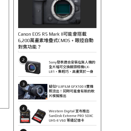
Canon EOS R5 Mark II可能會搭載
6,200萬畫素堆疊式CMOS + 眼控自動
對焦功能？
2
Sony發表適合安裝在無人機的
全片幅可交換鏡頭相機ILX-
LR1，集輕巧、高畫質於一身
3
疑似FUJIFILM GFX100 II實機
照流出！同時可能會有新的軟
片模擬推出
4
Western Digital 宣布推出
SanDisk Extreme PRO SDXC
UHS-II V60 等級記憶卡