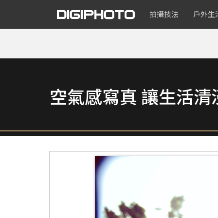
拍攝技法
戶外生
空氣感寫真 讓生活清