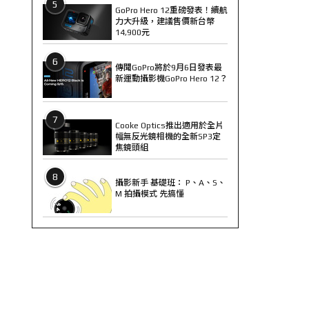
5
GoPro Hero 12重磅發表！續航
力大升級，建議售價新台幣
14,900元
6
傳聞GoPro將於9月6日發表最
新運動攝影機GoPro Hero 12？
7
Cooke Optics推出適用於全片
幅無反光鏡相機的全新SP3定
焦鏡頭組
8
攝影新手 基礎班： P、A、S、
M 拍攝模式 先搞懂