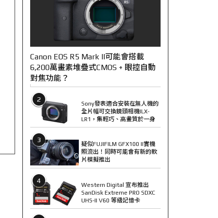
Canon EOS R5 Mark II可能會搭載
6,200萬畫素堆疊式CMOS + 眼控自動
對焦功能？
2
Sony發表適合安裝在無人機的
全片幅可交換鏡頭相機ILX-
LR1，集輕巧、高畫質於一身
3
疑似FUJIFILM GFX100 II實機
照流出！同時可能會有新的軟
片模擬推出
4
Western Digital 宣布推出
SanDisk Extreme PRO SDXC
UHS-II V60 等級記憶卡