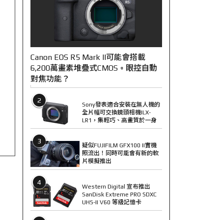
Canon EOS R5 Mark II可能會搭載
6,200萬畫素堆疊式CMOS + 眼控自動
對焦功能？
2
Sony發表適合安裝在無人機的
全片幅可交換鏡頭相機ILX-
LR1，集輕巧、高畫質於一身
3
疑似FUJIFILM GFX100 II實機
照流出！同時可能會有新的軟
片模擬推出
4
Western Digital 宣布推出
SanDisk Extreme PRO SDXC
UHS-II V60 等級記憶卡