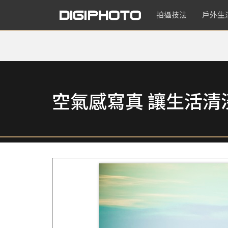
拍攝技法
戶外生
空氣感寫真 讓生活清