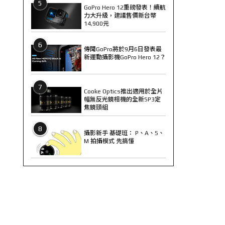
5
GoPro Hero 12重磅發表！續航
力大升級，建議售價新台幣
14,900元
6
傳聞GoPro將於9月6日發表最
新運動攝影機GoPro Hero 12？
7
Cooke Optics推出適用於全片
幅無反光鏡相機的全新SP3定
焦鏡頭組
8
攝影新手 基礎班： P、A、S、
M 拍攝模式 先搞懂