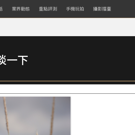
活
業界動態
重點評測
手機玩拍
攝影擂臺
淡一下