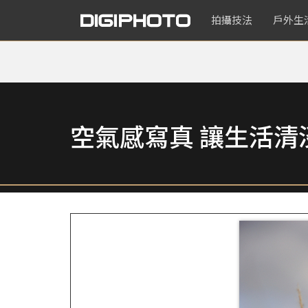
拍攝技法
戶外生
空氣感寫真 讓生活清