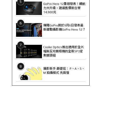
5
GoPro Hero 12重磅發表！續航
力大升級，建議售價新台幣
14,900元
6
傳聞GoPro將於9月6日發表最
新運動攝影機GoPro Hero 12？
7
Cooke Optics推出適用於全片
幅無反光鏡相機的全新SP3定
焦鏡頭組
8
攝影新手 基礎班： P、A、S、
M 拍攝模式 先搞懂