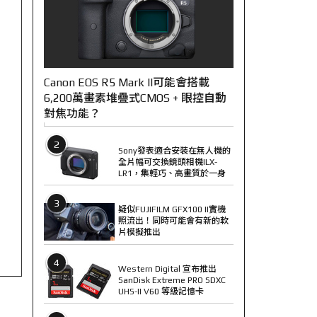
Canon EOS R5 Mark II可能會搭載
6,200萬畫素堆疊式CMOS + 眼控自動
對焦功能？
2
Sony發表適合安裝在無人機的
全片幅可交換鏡頭相機ILX-
LR1，集輕巧、高畫質於一身
3
疑似FUJIFILM GFX100 II實機
照流出！同時可能會有新的軟
片模擬推出
4
Western Digital 宣布推出
SanDisk Extreme PRO SDXC
UHS-II V60 等級記憶卡