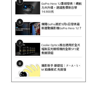
5
GoPro Hero 12重磅發表！續航
力大升級，建議售價新台幣
14,900元
6
傳聞GoPro將於9月6日發表最
新運動攝影機GoPro Hero 12？
7
Cooke Optics推出適用於全片
幅無反光鏡相機的全新SP3定
焦鏡頭組
8
攝影新手 基礎班： P、A、S、
M 拍攝模式 先搞懂