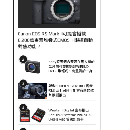
Canon EOS R5 Mark II可能會搭載
6,200萬畫素堆疊式CMOS + 眼控自動
對焦功能？
2
Sony發表適合安裝在無人機的
全片幅可交換鏡頭相機ILX-
LR1，集輕巧、高畫質於一身
3
疑似FUJIFILM GFX100 II實機
照流出！同時可能會有新的軟
片模擬推出
4
Western Digital 宣布推出
SanDisk Extreme PRO SDXC
UHS-II V60 等級記憶卡