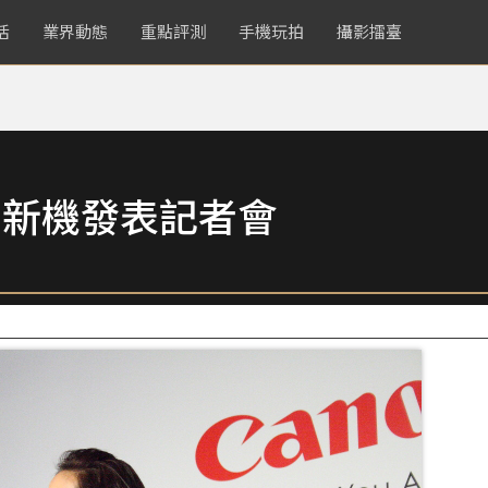
活
業界動態
重點評測
手機玩拍
攝影擂臺
鈞甯 新機發表記者會