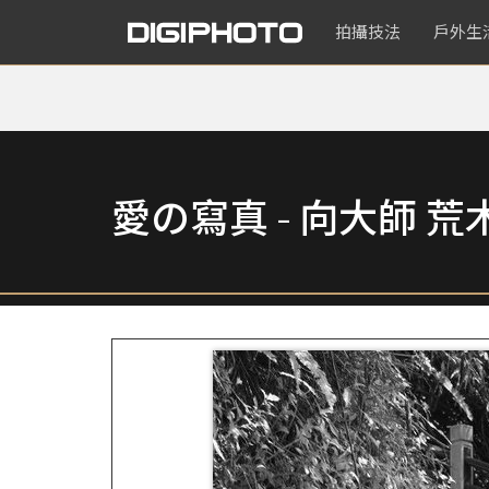
拍攝技法
戶外生
愛の寫真 - 向大師 荒