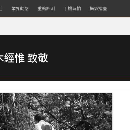
活
業界動態
重點評測
手機玩拍
攝影擂臺
木經惟 致敬