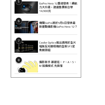
5
GoPro Hero 12重磅發表！續航
力大升級，建議售價新台幣
14,900元
6
傳聞GoPro將於9月6日發表最
新運動攝影機GoPro Hero 12？
7
Cooke Optics推出適用於全片
幅無反光鏡相機的全新SP3定
焦鏡頭組
8
攝影新手 基礎班： P、A、S、
M 拍攝模式 先搞懂