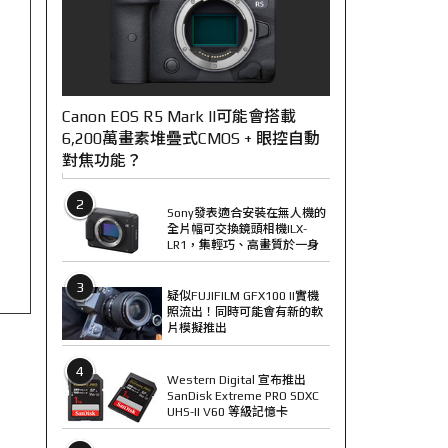
Canon EOS R5 Mark II可能會搭載
6,200萬畫素堆疊式CMOS + 眼控自動
對焦功能？
2
Sony發表適合安裝在無人機的
全片幅可交換鏡頭相機ILX-
LR1，集輕巧、高畫質於一身
3
疑似FUJIFILM GFX100 II實機
照流出！同時可能會有新的軟
片模擬推出
4
Western Digital 宣布推出
SanDisk Extreme PRO SDXC
UHS-II V60 等級記憶卡