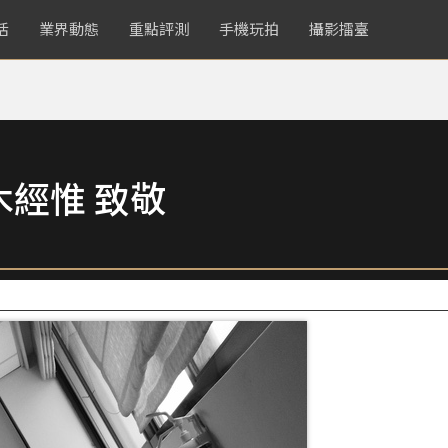
活
業界動態
重點評測
手機玩拍
攝影擂臺
木經惟 致敬