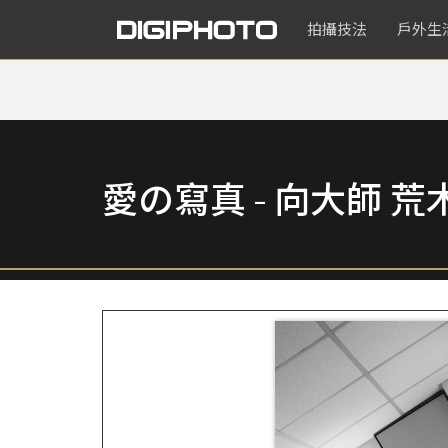
拍攝技法
戶外生
愛の寫真 - 向大師 荒