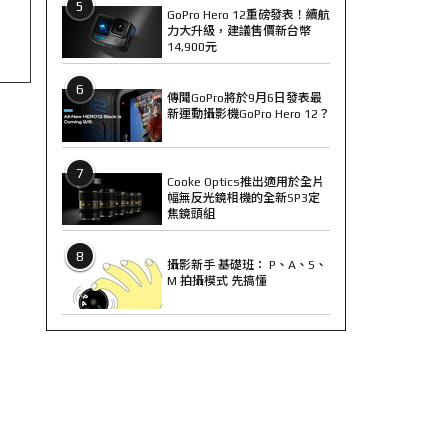
5
GoPro Hero 12重磅發表！續航
力大升級，建議售價新台幣
14,900元
6
傳聞GoPro將於9月6日發表最
新運動攝影機GoPro Hero 12？
7
Cooke Optics推出適用於全片
幅無反光鏡相機的全新SP3定
焦鏡頭組
8
攝影新手 基礎班： P、A、S、
M 拍攝模式 先搞懂