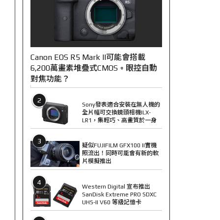
Canon EOS R5 Mark II可能會搭載
6,200萬畫素堆疊式CMOS + 眼控自動
對焦功能？
2
Sony發表適合安裝在無人機的
全片幅可交換鏡頭相機ILX-
LR1，集輕巧、高畫質於一身
3
疑似FUJIFILM GFX100 II實機
照流出！同時可能會有新的軟
片模擬推出
4
Western Digital 宣布推出
SanDisk Extreme PRO SDXC
UHS-II V60 等級記憶卡