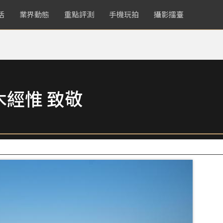
活
業界動態
重點評測
手機玩拍
攝影擂臺
木經惟 致敬