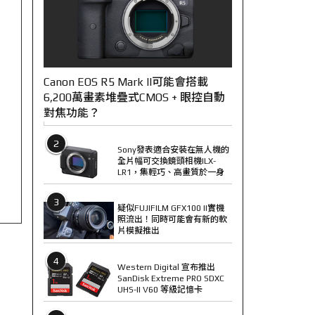
Canon EOS R5 Mark II可能會搭載
6,200萬畫素堆疊式CMOS + 眼控自動
對焦功能？
2
Sony發表適合安裝在無人機的
全片幅可交換鏡頭相機ILX-
LR1，集輕巧、高畫質於一身
3
疑似FUJIFILM GFX100 II實機
照流出！同時可能會有新的軟
片模擬推出
4
Western Digital 宣布推出
SanDisk Extreme PRO SDXC
UHS-II V60 等級記憶卡