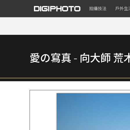
拍攝技法
戶外生
愛の寫真 - 向大師 荒