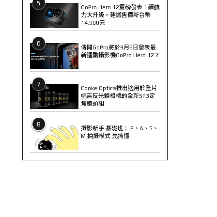
5
GoPro Hero 12重磅發表！續航
力大升級，建議售價新台幣
14,900元
6
傳聞GoPro將於9月6日發表最
新運動攝影機GoPro Hero 12？
7
Cooke Optics推出適用於全片
幅無反光鏡相機的全新SP3定
焦鏡頭組
8
攝影新手 基礎班： P、A、S、
M 拍攝模式 先搞懂