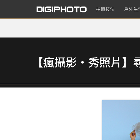
拍攝技法
戶外生
【瘋攝影‧秀照片】尋找