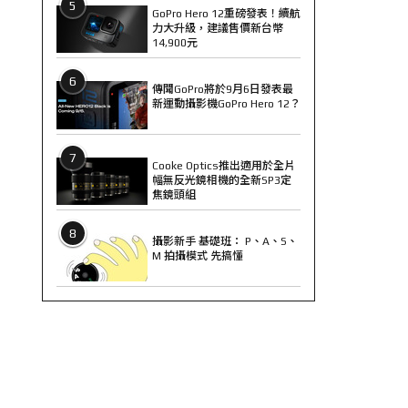
5
GoPro Hero 12重磅發表！續航
力大升級，建議售價新台幣
14,900元
6
傳聞GoPro將於9月6日發表最
新運動攝影機GoPro Hero 12？
7
Cooke Optics推出適用於全片
幅無反光鏡相機的全新SP3定
焦鏡頭組
8
攝影新手 基礎班： P、A、S、
M 拍攝模式 先搞懂