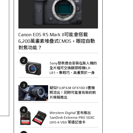
Canon EOS R5 Mark II可能會搭載
6,200萬畫素堆疊式CMOS + 眼控自動
對焦功能？
2
Sony發表適合安裝在無人機的
全片幅可交換鏡頭相機ILX-
LR1，集輕巧、高畫質於一身
3
疑似FUJIFILM GFX100 II實機
照流出！同時可能會有新的軟
片模擬推出
4
Western Digital 宣布推出
SanDisk Extreme PRO SDXC
UHS-II V60 等級記憶卡