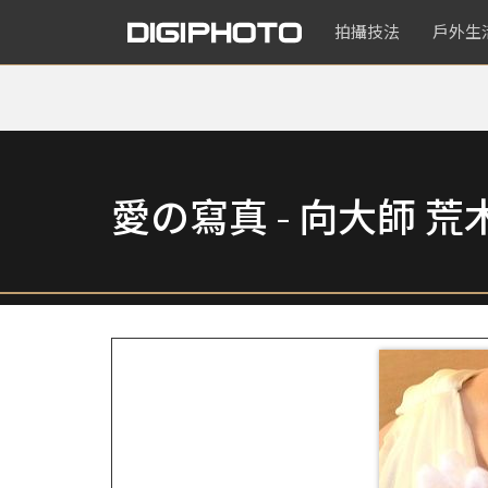
拍攝技法
戶外生
愛の寫真 - 向大師 荒