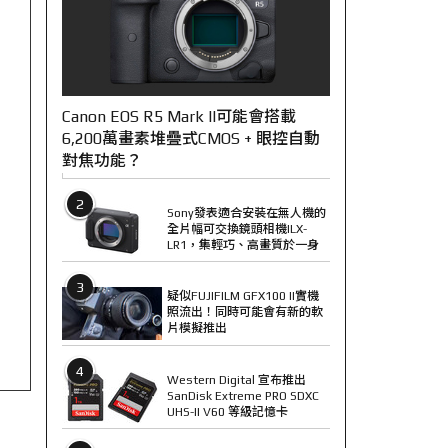
Canon EOS R5 Mark II可能會搭載
6,200萬畫素堆疊式CMOS + 眼控自動
對焦功能？
2
Sony發表適合安裝在無人機的
全片幅可交換鏡頭相機ILX-
LR1，集輕巧、高畫質於一身
3
疑似FUJIFILM GFX100 II實機
照流出！同時可能會有新的軟
片模擬推出
4
Western Digital 宣布推出
SanDisk Extreme PRO SDXC
UHS-II V60 等級記憶卡