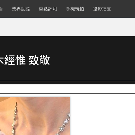
活
業界動態
重點評測
手機玩拍
攝影擂臺
木經惟 致敬