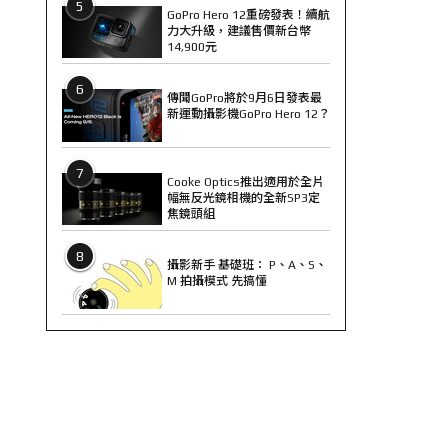
5
GoPro Hero 12重磅發表！續航
力大升級，建議售價新台幣
14,900元
6
傳聞GoPro將於9月6日發表最
新運動攝影機GoPro Hero 12？
7
Cooke Optics推出適用於全片
幅無反光鏡相機的全新SP3定
焦鏡頭組
8
攝影新手 基礎班： P、A、S、
M 拍攝模式 先搞懂