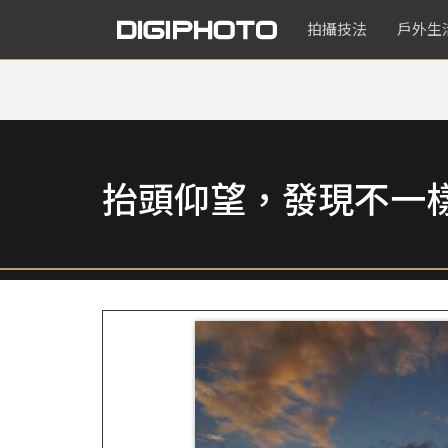
拍攝技法
戶外生
抬頭仰望，發現不一