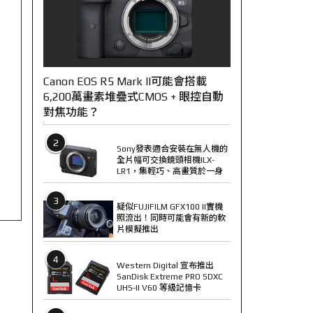
Canon EOS R5 Mark II可能會搭載
6,200萬畫素堆疊式CMOS + 眼控自動
對焦功能？
2
Sony發表適合安裝在無人機的
全片幅可交換鏡頭相機ILX-
LR1，集輕巧、高畫質於一身
3
疑似FUJIFILM GFX100 II實機
照流出！同時可能會有新的軟
片模擬推出
4
Western Digital 宣布推出
SanDisk Extreme PRO SDXC
UHS-II V60 等級記憶卡