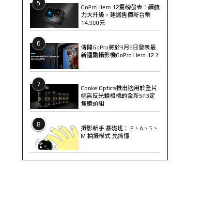
5
GoPro Hero 12重磅發表！續航
力大升級，建議售價新台幣
14,900元
6
傳聞GoPro將於9月6日發表最
新運動攝影機GoPro Hero 12？
7
Cooke Optics推出適用於全片
幅無反光鏡相機的全新SP3定
焦鏡頭組
8
攝影新手 基礎班： P、A、S、
M 拍攝模式 先搞懂