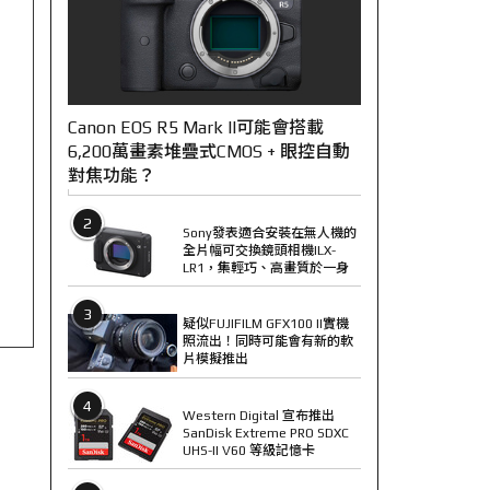
Canon EOS R5 Mark II可能會搭載
6,200萬畫素堆疊式CMOS + 眼控自動
對焦功能？
2
Sony發表適合安裝在無人機的
全片幅可交換鏡頭相機ILX-
LR1，集輕巧、高畫質於一身
3
疑似FUJIFILM GFX100 II實機
照流出！同時可能會有新的軟
片模擬推出
4
Western Digital 宣布推出
SanDisk Extreme PRO SDXC
UHS-II V60 等級記憶卡