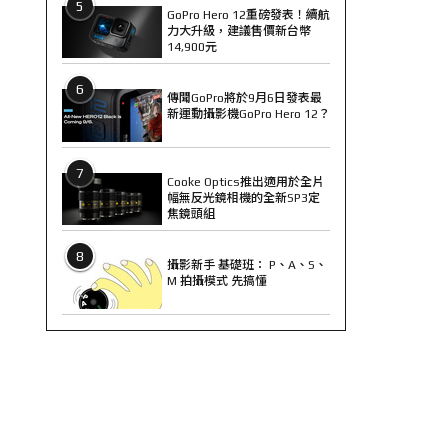
5
GoPro Hero 12重磅發表！續航
力大升級，建議售價新台幣
14,900元
6
傳聞GoPro將於9月6日發表最
新運動攝影機GoPro Hero 12？
7
Cooke Optics推出適用於全片
幅無反光鏡相機的全新SP3定
焦鏡頭組
8
攝影新手 基礎班： P、A、S、
M 拍攝模式 先搞懂