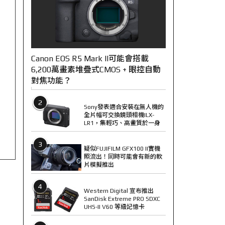
Canon EOS R5 Mark II可能會搭載
6,200萬畫素堆疊式CMOS + 眼控自動
對焦功能？
2
Sony發表適合安裝在無人機的
全片幅可交換鏡頭相機ILX-
LR1，集輕巧、高畫質於一身
3
疑似FUJIFILM GFX100 II實機
照流出！同時可能會有新的軟
片模擬推出
4
Western Digital 宣布推出
SanDisk Extreme PRO SDXC
UHS-II V60 等級記憶卡