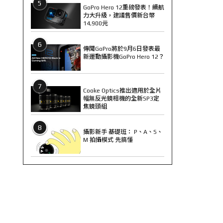
5
GoPro Hero 12重磅發表！續航
力大升級，建議售價新台幣
14,900元
6
傳聞GoPro將於9月6日發表最
新運動攝影機GoPro Hero 12？
7
Cooke Optics推出適用於全片
幅無反光鏡相機的全新SP3定
焦鏡頭組
8
攝影新手 基礎班： P、A、S、
M 拍攝模式 先搞懂