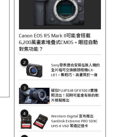
Canon EOS R5 Mark II可能會搭載
6,200萬畫素堆疊式CMOS + 眼控自動
對焦功能？
2
Sony發表適合安裝在無人機的
全片幅可交換鏡頭相機ILX-
LR1，集輕巧、高畫質於一身
3
疑似FUJIFILM GFX100 II實機
照流出！同時可能會有新的軟
片模擬推出
4
Western Digital 宣布推出
SanDisk Extreme PRO SDXC
UHS-II V60 等級記憶卡