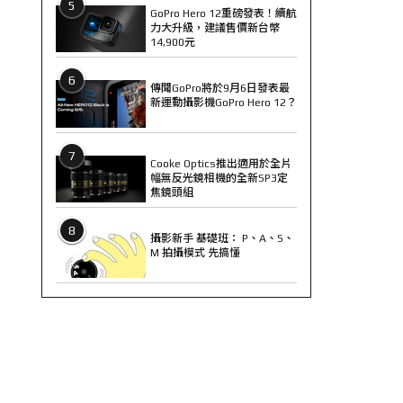
5
GoPro Hero 12重磅發表！續航
力大升級，建議售價新台幣
14,900元
6
傳聞GoPro將於9月6日發表最
新運動攝影機GoPro Hero 12？
7
Cooke Optics推出適用於全片
幅無反光鏡相機的全新SP3定
焦鏡頭組
8
攝影新手 基礎班： P、A、S、
M 拍攝模式 先搞懂